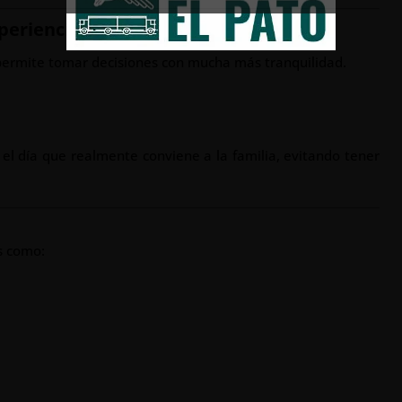
xperiencia de una mudanza
permite tomar decisiones con mucha más tranquilidad.
el día que realmente conviene a la familia, evitando tener
s como: