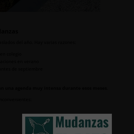
danzas
aslados del año. Hay varias razones:
nen colegio
zaciones en verano
 antes de septiembre
an una agenda muy intensa durante esos meses
.
inconvenientes: