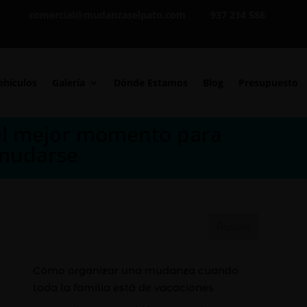
comercial@mudanzaselpato.com
937 214 586
ehículos
Galería
Dónde Estamos
Blog
Presupuesto
el mejor momento para
 mudarse
Buscar
Cómo organizar una mudanza cuando
toda la familia está de vacaciones