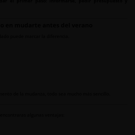
dar el primer paso: informarse, pedir presupuesto y
do en mudarte antes del verano
lado puede marcar la diferencia.
mento de la mudanza, todo sea mucho más sencillo.
 encontraras algunas ventajas: