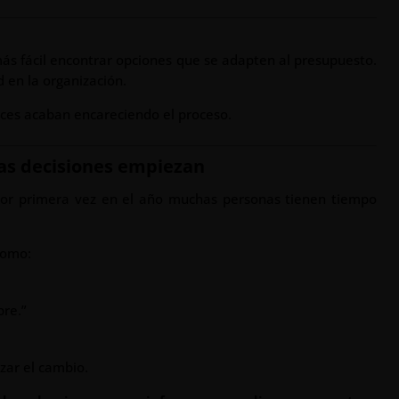
más fácil encontrar opciones que se adapten al presupuesto.
 en la organización.
ces acaban encareciendo el proceso.
s decisiones empiezan
Por primera vez en el año muchas personas tienen tiempo
como:
bre.”
zar el cambio.