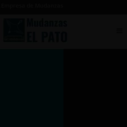
Empresa de Mudanzas