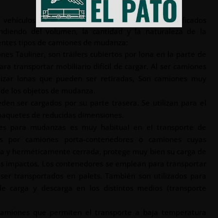
s vehículos de traslados pueden ser también clasificados
ndiendo del volumen, la cantidad y la naturaleza de la
ientes tipos de camiones de mudanza:
 Tauliner, son tráilers cubiertos por lona en la parte de
ra transportar mobiliario difícil de cargar. Al ser camiones
lizar lonas que pueden ser retiradas, Son camiones muy
de los objetos de mudanza.
en ser cargados por su parte trasera. Se utilizan para el
 paquetes de reducidas dimensiones.
res para mudanzas es muy habitual en el transporte de
as por camiones porta-contenedores o camiones cuyas
ida y herméticamente cerrada, protege muy bien su carga de
les impactos. Los contenedores se emplean para transportar
er transportados en palets. También son utilizados para
 de carga y descarga en los distintos medios (transporte
n camiones que permiten el transporte a baja temperatura