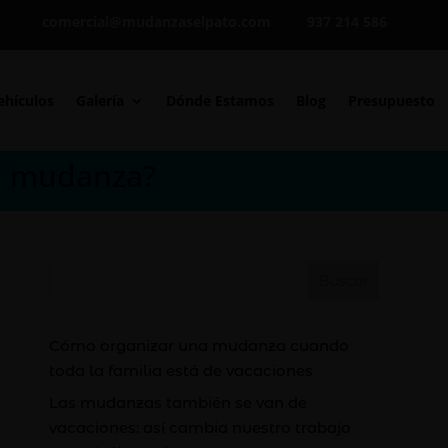
comercial@mudanzaselpato.com
937 214 586
ehículos
Galería
Dónde Estamos
Blog
Presupuesto
mi mudanza?
Buscar
Cómo organizar una mudanza cuando
toda la familia está de vacaciones
Las mudanzas también se van de
vacaciones: así cambia nuestro trabajo