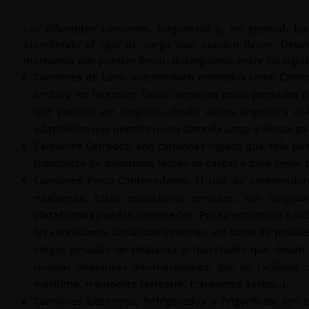
Los diferentes camiones, forgonetas y, en general, lo
atendiendo al tipo de carga que pueden llevar. Depe
mercancía que puedan llevar, distinguimos entre los sigu
Camiones de Lona: son también conocidos como Camiones
arriba y los laterales. Estos camiones están pensados pa
que pueden ser cargados desde varios ángulos y uti
adaptables que permiten una cómoda carga y descarga 
Camiones Cerrados: son camiones rígidos que sólo pued
transporte de mudanzas fáciles de cargar o para llevar
Camiones Porta-Contenedores. El uso de contenedo
mudanzas. Estas estructuras cerradas, son cargad
plataformas puedan sostenerlos. Por su estructura sól
las condiciones climáticas externas, así como de posib
cargas pesadas de mudanza o materiales que deban s
realizar mudanzas internacionales, por su facilidad
marítimo, transporte terrestre, transporte aéreo…).
Camiones Isotermos, Refrigerados o Frigoríficos: so