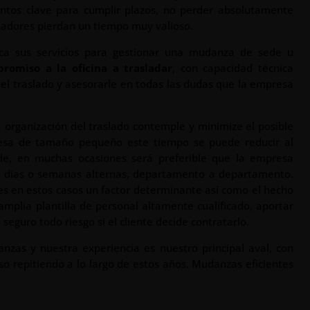
mentos clave para cumplir plazos, no perder absolutamente
ajadores pierdan un tiempo muy valioso.
ca sus servicios para gestionar una mudanza de sede u
promiso a la oficina a trasladar
, con capacidad técnica
el traslado y asesorarle en todas las dudas que la empresa
organización del traslado contemple y minimize el posible
resa de tamaño pequeño este tiempo se puede reducir al
, en muchas ocasiones será preferible que la empresa
n días o semanas alternas, departamento a departamento.
es en estos casos un factor determinante así como el hecho
amplia plantilla de personal altamente cualificado, aportar
 seguro todo riesgo si el cliente decide contratarlo.
nzas y nuestra experiencia es nuestro principal aval, con
o repitiendo a lo largo de estos años. Mudanzas eficientes