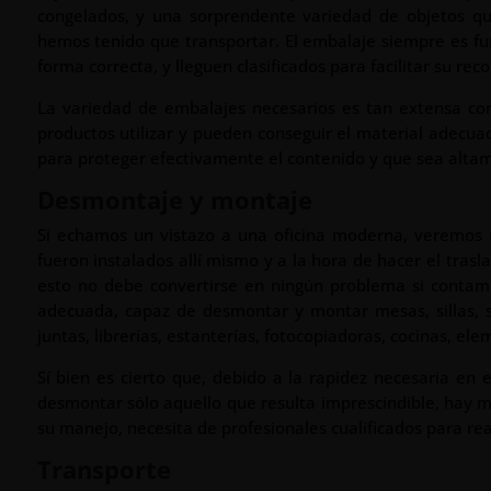
congelados, y una sorprendente variedad de objetos qu
hemos tenido que transportar. El embalaje siempre es f
forma correcta, y lleguen clasificados para facilitar su rec
La variedad de embalajes necesarios es tan extensa com
productos utilizar y pueden conseguir el material adecua
para proteger efectivamente el contenido y que sea altam
Desmontaje y montaje
Si echamos un vistazo a una oficina moderna, veremos i
fueron instalados allí mismo y a la hora de hacer el trasl
esto no debe convertirse en ningún problema si contam
adecuada, capaz de desmontar y montar mesas, sillas, s
juntas, librerías, estanterías, fotocopiadoras, cocinas, el
Sí bien es cierto que, debido a la rapidez necesaria en e
desmontar sólo aquello que resulta imprescindible, hay m
su manejo, necesita de profesionales cualificados para real
Transporte