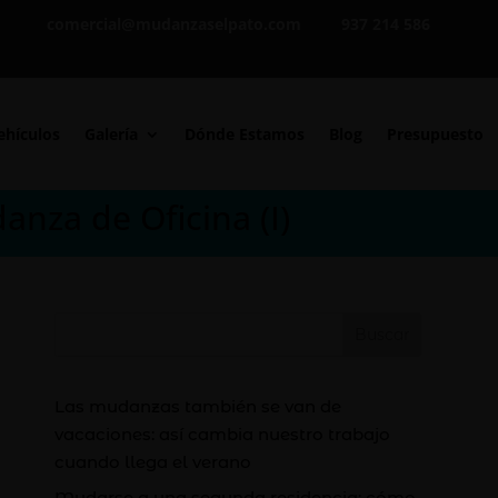
comercial@mudanzaselpato.com
937 214 586
ehículos
Galería
Dónde Estamos
Blog
Presupuesto
nza de Oficina (I)
Buscar
Las mudanzas también se van de
vacaciones: así cambia nuestro trabajo
cuando llega el verano
Mudarse a una segunda residencia: cómo