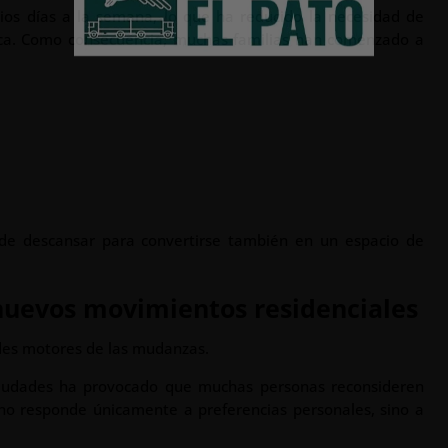
os días a la semana, lo que ha reducido la necesidad de
mica. Como consecuencia, muchas familias han comenzado a
de descansar para convertirse también en un espacio de
 nuevos movimientos residenciales
ndes motores de las mudanzas.
ciudades ha provocado que muchas personas reconsideren
 no responde únicamente a preferencias personales, sino a