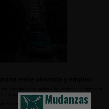
elación entre vivienda y empleo
e una prioridad para millones de personas. El tiempo de
e incluso de vivienda.
alterado esta lógica.