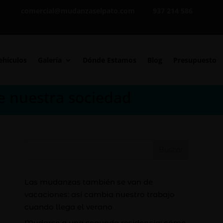
comercial@mudanzaselpato.com
937 214 586
ehículos
Galería
Dónde Estamos
Blog
Presupuesto
e nuestra sociedad
Buscar
Las mudanzas también se van de
vacaciones: así cambia nuestro trabajo
cuando llega el verano
Mudarse a una segunda residencia: cómo