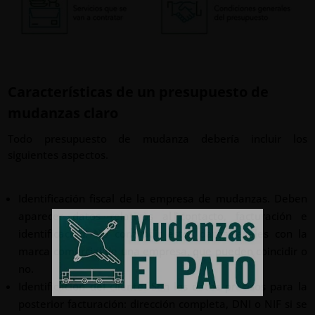
Características de un presupuesto de
mudanzas claro
Todo presupuesto de mudanza debería incluir los
siguientes aspectos.
Identificación fiscal de la empresa de mudanzas. Deben
aparecer datos relativos al contacto, facturación e
identificación. No confundir estos datos legales con la
marca comercial de una empresa, que pueden coincidir o
no.
Identificación del cliente. Son los datos precisos para la
posterior facturación: dirección completa, DNI o NIF si se