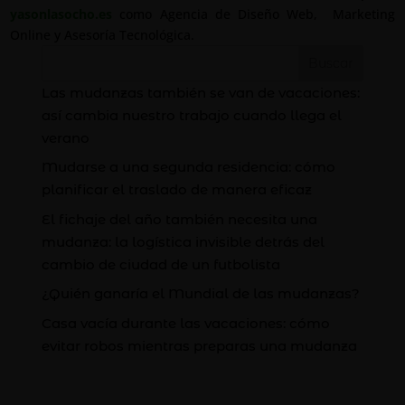
y
yasonlasocho.es
como Agencia de Diseño Web, Marketing
la
Online y Asesoría Tecnológica.
adaptabilidad
Buscar
a
Las mudanzas también se van de vacaciones:
nuevos
así cambia nuestro trabajo cuando llega el
formas
verano
de
trabajar
Mudarse a una segunda residencia: cómo
y
planificar el traslado de manera eficaz
distintos
El fichaje del año también necesita una
nichos
mudanza: la logística invisible detrás del
en
el
cambio de ciudad de un futbolista
negocio
¿Quién ganaría el Mundial de las mudanzas?
es
Casa vacía durante las vacaciones: cómo
el
evitar robos mientras preparas una mudanza
mejor
aliado
para