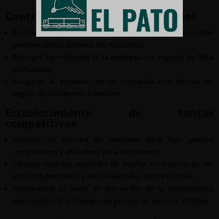
Contratación de seguros necesarios
Contratar seguros de responsabilidad civil para cubrir
posibles daños durante las mudanzas.
Proteger los vehículos de la empresa con seguros de flota
adecuados.
Asegurar al personal de la compañía con pólizas de
seguro de accidentes laborales.
Establecimiento de tarifas
competitivas
Realizar un estudio de mercado para fijar precios
competitivos y atractivos para los clientes.
Ofrecer distintas opciones de tarifas en función de los
servicios prestados y las necesidades de los clientes.
Mantenerse al tanto de las tarifas de la competencia
para ajustar la estrategia de precios de manera efectiva.