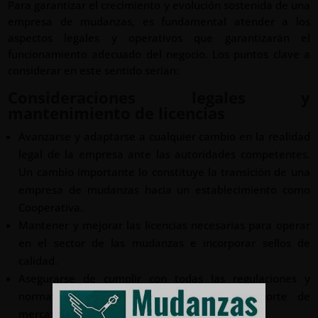
Para garantizar el crecimiento y evolución sostenida de una
empresa de mudanzas, es fundamental atender a los
aspectos legales y operativos que garantizarán el
funcionamiento adecuado del negocio. Los puntos clave a
considerar en este sentido serían:
Consideraciones legales y
mantenimiento de licencias
Avanzarse y adaptarse a cualquier cambio en la realidad
legal de la empresa ante las autoridades competentes.
Un cambio importante lo constituye la transición de una
empresa de mudanzas hacia un establecimiento como
Cooperativa.
Mantener y mejorar las licencias necesarias para operar
en el sector de las mudanzas e incorporar sellos de
calidad.
Asegurarse de cumplir con todas las regulaciones y
normativas vigentes en materia de transporte de
mercancías.