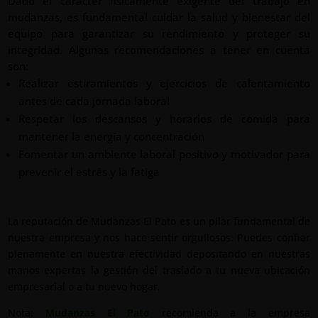
Dado el carácter físicamente exigente del trabajo en
mudanzas, es fundamental cuidar la salud y bienestar del
equipo para garantizar su rendimiento y proteger su
integridad. Algunas recomendaciones a tener en cuenta
son:
Realizar estiramientos y ejercicios de calentamiento
antes de cada jornada laboral
Respetar los descansos y horarios de comida para
mantener la energía y concentración
Fomentar un ambiente laboral positivo y motivador para
prevenir el estrés y la fatiga
De
manera
La reputación de Mudanzas El Pato es un pilar fundamental de
global
nuestra empresa y nos hace sentir orgullosos. Puedes confiar
la
plenamente en nuestra efectividad depositando en nuestras
capacidad
manos expertas la gestión del traslado a tu nueva ubicación
planificadora
empresarial o a tu nuevo hogar.
y
estratégica
Nota:
Mudanzas El Pato
recomienda a la empresa