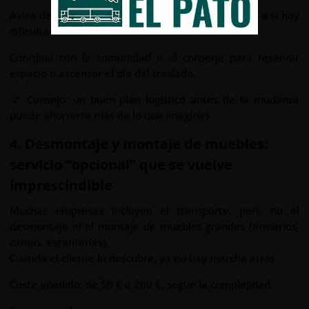
Avisa de antemano si el edificio no tiene ascensor o si hay
dificultades de acceso.
Coordina con la comunidad o el conserje para reservar
espacio o ascensor el día del traslado.
💡 Consejo: un buen plan logístico antes de la mudanza
puede ahorrarte más de lo que imaginas.
4. Desmontaje y montaje de muebles:
servicio “opcional” que se vuelve
imprescindible
Muchas empresas incluyen el transporte, pero no el
desmontaje ni el montaje de muebles grandes (armarios,
camas, estanterías).
Cuando el cliente lo descubre, ya no hay marcha atrás.
Coste añadido: de 50 € a 200 €, según la complejidad.