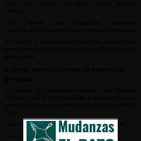
Coste medio añadido: entre 50 € y 200 €, según el
volumen.
Cómo evitarlo: pide presupuesto desglosado,
especificando si incluye materiales y embalaje profesional.
💡 Consejo: si tienes tiempo, embala tú mismo lo que
puedas (ropa, libros) y deja los objetos delicados para los
profesionales.
3. Horas extra o tiempos de espera no
previstos
La mayoría de presupuestos calculan una duración
estimada, pero si hay retrasos en el acceso, atascos, o
escaleras sin ascensor, pueden aplicarse cargos por hora
extra.
Coste adicional: entre 25 € y 60 € por hora y operario.
Cómo evitarlo: