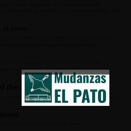
ebles. También supone un desafío importante en la
os de transición, la productividad puede verse afectada si no
 el éxito
ctuar con determinación y claridad para que el proceso no
manera efectiva las etapas del traslado y delegar
 en cómo el equipo afronta el cambio. Si necesitas
zgo en estos momentos,
Fluicidad.com
ofrece soluciones a
d durante la mudanza
oductividad en marcha. A continuación, algunos consejos que
idades
os empleados qué se espera en cada etapa.