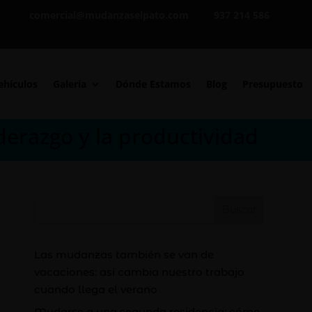
comercial@mudanzaselpato.com
937 214 586
ehículos
Galería
Dónde Estamos
Blog
Presupuesto
derazgo y la productividad
Buscar
Las mudanzas también se van de
vacaciones: así cambia nuestro trabajo
cuando llega el verano
Mudarse a una segunda residencia: cómo