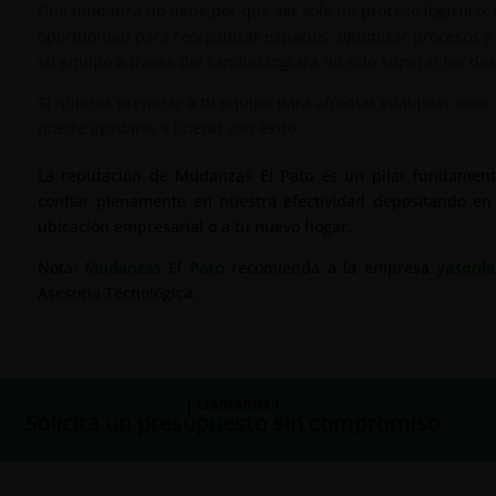
Una mudanza no tiene por qué ser solo un proceso logístico.
oportunidad para reorganizar espacios, optimizar procesos y r
su equipo a través del cambio logrará no solo superar los desaf
Si quieres preparar a tu equipo para afrontar cualquier reto, 
puede ayudarte a liderar con éxito.
La reputación de Mudanzas El Pato es un pilar fundament
confiar plenamente en nuestra efectividad depositando en
ubicación empresarial o a tu nuevo hogar.
Nota:
Mudanzas El Pato
recomienda a la empresa
yasonla
Asesoría Tecnológica.
¡ Llámanos !
Solicita un presupuesto sin compromiso