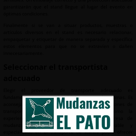
garantizarán que el stand llegue al lugar del evento en
óptimas condiciones.
Finalmente si se van a situar productos, muestras o
artículos diversos en el stand es necesario relacionar,
empaquetar y etiquetar de manera separada y específica
estos elementos para que no se extravíen o dañen
innecesariamente.
Seleccionar el transportista
adecuado
Elegir el proveedor de transporte adecuado es
fundamental para el éxito del transporte de cabinas. Es
aconsejable investigar y comparar distintas opciones de
transporte, teniendo en cuenta factores como la
experiencia, reputación y eficacia de la empresa de
mudanza. Un proveedor de transporte fiable y
especializado en el transporte de stands podrá ofrecer