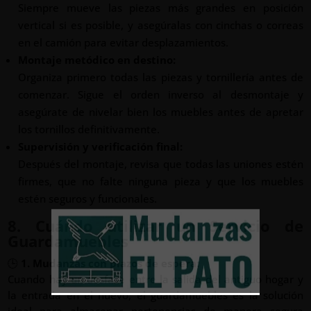
Siempre mueve las piezas más grandes en posición
vertical si es posible, y asegúralas con cinchas o correas
en el camión para evitar desplazamientos.
Montaje metódico en destino:
Organiza primero todas las piezas y tornillería antes de
comenzar. Sigue el orden inverso al desmontaje y
asegúrate de nivelar bien los muebles antes de apretar
los tornillos definitivamente.
Supervisión y verificación final:
Después del montaje, revisa que todas las uniones estén
firmes, que no falte ninguna pieza y que los muebles
estén seguros y funcionales.
8. Cuándo utilizar un Servicio de
Guardamuebles
🕒
1. Mudanzas con plazos de espera:
Cuando hay un desfase entre la salida del antiguo hogar y
la entrada en el nuevo, el guardamuebles es la solución
ideal para almacenar pertenencias de manera segura